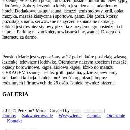
łazienkę. W każdym pokoju urządzeń posiada odbiornik telewizyjny
i lodówkę. Zabezpieczeniem kredytu jest niemal standardem w
hotelu.Dodatkowe usługi: sauna, jacuzzi, tenis stołowy, grill, opłat
muzyka, masaże klasyczne i sportowe, garaż. Dla gości, którzy
pozostają z nami, serwowane na życzenie śniadanie i kolację.
Obiekt jest również stylowy pizzeria z przyjemnego posiedzenia i
napoje. Parking na zamkniętym własności prywatnej. Dostęp do
Internetu za darmo.
Pension Marie jest wyposażony w 22 pokoi, które posiadają własną
łazienkę, telewizor i lodówkę. Oferujemy naszym gościom i masaże,
okłady borowinowe, kąpiel ziołowa kąpiel, łóżko do masażu
CERAGEM i saunę. Jest też grill i jadalnia, gdzie zapewniamy
śniadanie i kolacja. Istnieje możliwość organizacji imprez
rodzinnych i firmowych do 25 osób. Istnieje również pizzeria.
GALERIA
2015 © Penzión* Mária | Created by
Madeja Solutions
|
Domov
Zakwaterowanie
Wyżywienie
Cennik
Otoczenie
Kontakt