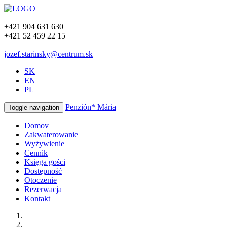
+421 904 631 630
+421 52 459 22 15
jozef.starinsky@centrum.sk
SK
EN
PL
Penzión* Mária
Toggle navigation
Domov
Zakwaterowanie
Wyżywienie
Cennik
Księga gości
Dostępność
Otoczenie
Rezerwacja
Kontakt