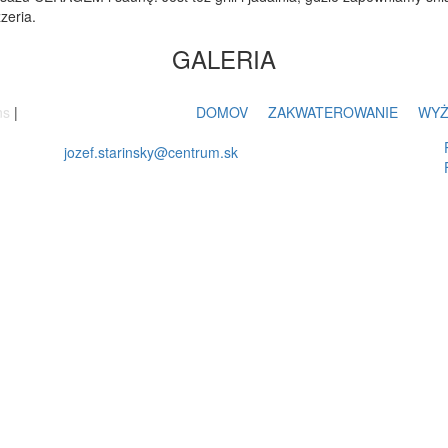
zeria.
GALERIA
ns
|
DOMOV
ZAKWATEROWANIE
WYŻ
jozef.starinsky@centrum.sk