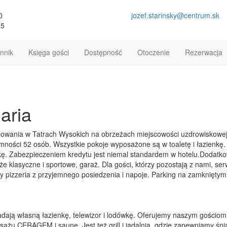
0
jozef.starinsky@centrum.sk
15
nnik
Księga gości
Dostępność
Otoczenie
Rezerwacja
aria
erowania w Tatrach Wysokich na obrzeżach miejscowości uzdrowiskowe
emności 52 osób. Wszystkie pokoje wyposażone są w toaletę i łazienk
wkę. Zabezpieczeniem kredytu jest niemal standardem w hotelu.Dodatko
saże klasyczne i sportowe, garaż. Dla gości, którzy pozostają z nami, s
lowy pizzeria z przyjemnego posiedzenia i napoje. Parking na zamknięty
adają własną łazienkę, telewizor i lodówkę. Oferujemy naszym gościom
ażu CERAGEM i saunę. Jest też grill i jadalnia, gdzie zapewniamy śniad