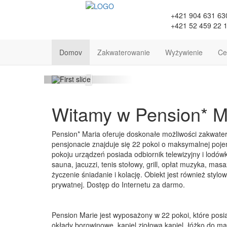
+421 904 631 63
+421 52 459 22 
Domov
Zakwaterowanie
Wyżywienie
Ce
Previous
Witamy w Pension* M
Pension* Maria oferuje doskonałe możliwości zakwat
pensjonacie znajduje się 22 pokoi o maksymalnej poj
pokoju urządzeń posiada odbiornik telewizyjny i lodó
sauna, jacuzzi, tenis stołowy, grill, opłat muzyka, ma
życzenie śniadanie i kolację. Obiekt jest również sty
prywatnej. Dostęp do Internetu za darmo.
Pension Marie jest wyposażony w 22 pokoi, które posi
okłady borowinowe, kąpiel ziołowa kąpiel, łóżko do mas