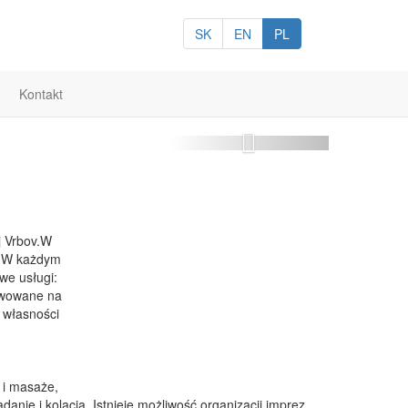
SK
EN
PL
Kontakt
Next
j Vrbov.W
ę. W każdym
we usługi:
erwowane na
m własności
 i masaże,
anie i kolacja. Istnieje możliwość organizacji imprez