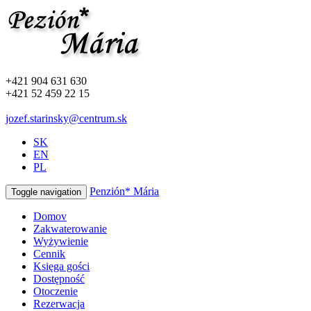
+421 904 631 630
+421 52 459 22 15
jozef.starinsky@centrum.sk
SK
EN
PL
Penzión* Mária
Toggle navigation
Domov
Zakwaterowanie
Wyżywienie
Cennik
Księga gości
Dostępność
Otoczenie
Rezerwacja