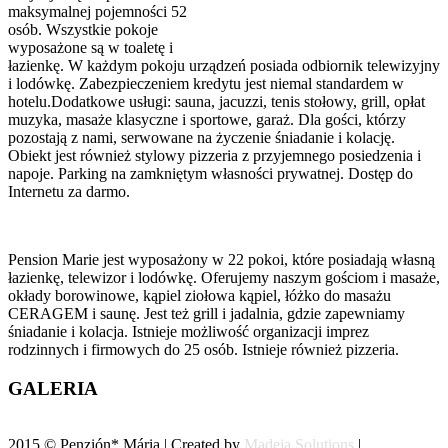
maksymalnej pojemności 52
osób. Wszystkie pokoje
wyposażone są w toaletę i
łazienkę. W każdym pokoju urządzeń posiada odbiornik telewizyjny
i lodówkę. Zabezpieczeniem kredytu jest niemal standardem w
hotelu.Dodatkowe usługi: sauna, jacuzzi, tenis stołowy, grill, opłat
muzyka, masaże klasyczne i sportowe, garaż. Dla gości, którzy
pozostają z nami, serwowane na życzenie śniadanie i kolację.
Obiekt jest również stylowy pizzeria z przyjemnego posiedzenia i
napoje. Parking na zamkniętym własności prywatnej. Dostęp do
Internetu za darmo.
Pension Marie jest wyposażony w 22 pokoi, które posiadają własną
łazienkę, telewizor i lodówkę. Oferujemy naszym gościom i masaże,
okłady borowinowe, kąpiel ziołowa kąpiel, łóżko do masażu
CERAGEM i saunę. Jest też grill i jadalnia, gdzie zapewniamy
śniadanie i kolacja. Istnieje możliwość organizacji imprez
rodzinnych i firmowych do 25 osób. Istnieje również pizzeria.
GALERIA
2015 © Penzión* Mária | Created by
Madeja Solutions
|